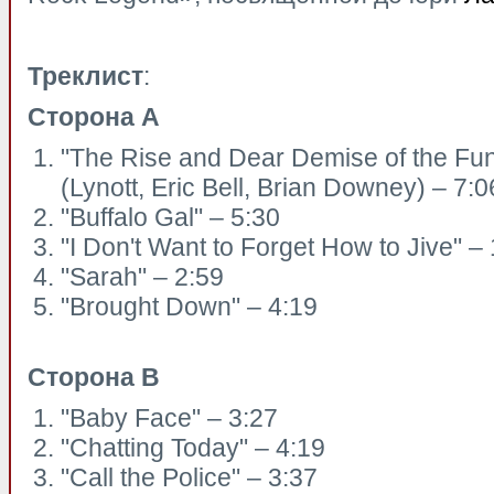
Треклист
:
Сторона
А
"The Rise and Dear Demise of the Fu
(Lynott, Eric Bell, Brian Downey) – 7:0
"Buffalo Gal" – 5:30
"I Don't Want to Forget How to Jive" –
"Sarah" – 2:59
"Brought Down" – 4:19
Сторона В
"Baby Face" – 3:27
"Chatting Today" – 4:19
"Call the Police" – 3:37