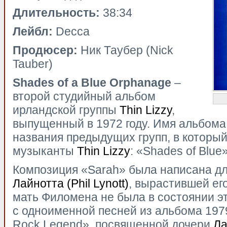
Длительность:
38:34
Лейбл:
Decca
Продюсер:
Ник Таубер (Nick
Tauber)
Shades
of
a
Blue
Orphanage
–
второй студийный альбом
ирландской группы
Thin Lizzy
,
выпущенный в 1972 году. Имя альбома 
названия предыдущих групп, в которы
музыканты
Thin Lizzy
: «Shades of Blue
Композиция «Sarah» была написана д
Лайнотта (Phil Lynott)
, вырастившей его
мать Филомена не была в состоянии эт
с одноименной песней из альбома 1979
Rock Legend», посвященной дочери
Ла