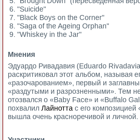
"Brought Down" (пересведенная вер
"Suicide"
"Black Boys on the Corner"
"Saga of the Ageing Orphan"
"Whiskey in the Jar"
Мнения
Эдуардо Ривадавия (Eduardo Rivadavia
раскритиковал этот альбом, называя е
«разочарованием», первый и заглавны
«раздутыми и разрозненными». Тем н
отозвался о «Baby Face» и «Buffalo Ga
похвалил
Лайнотта
с его композицией 
вышла очень красноречивой и личной.
Участники