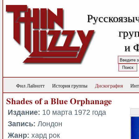
Русскоязы
груп
и 
Фил Лайнотт
История группы
Дискография
Инт
Shades of a Blue Orphanage
Издание:
10 марта 1972 года
Запись:
Лондон
Жанр:
хард рок