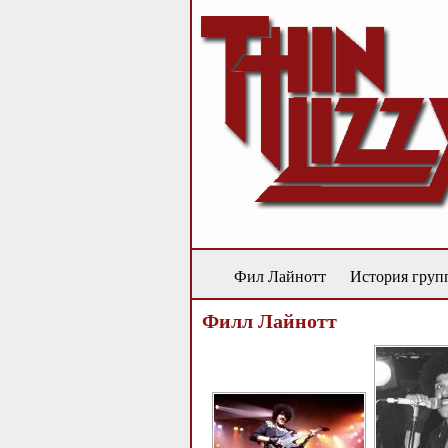
Фил Лайнотт
История груп
Филл Лайнотт