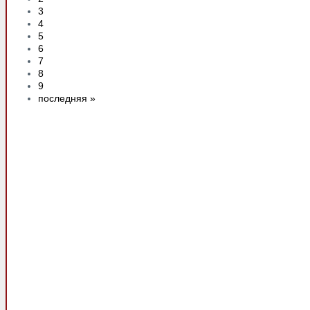
3
4
5
6
7
8
9
последняя »