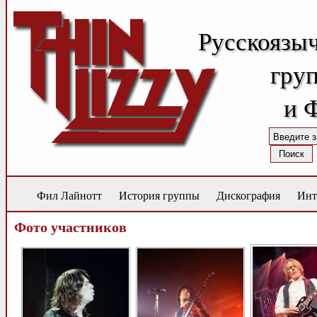
Русскоязы
груп
и 
Фил Лайнотт
История группы
Дискография
Инт
Фото участников