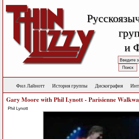
Русскоязы
груп
и 
Фил Лайнотт
История группы
Дискография
Инт
Gary Moore with Phil Lynott - Parisienne Walkway
Phil Lynott