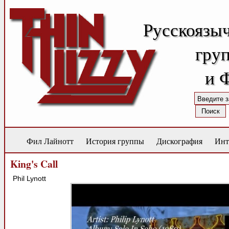
Русскоязы
груп
и 
Фил Лайнотт
История группы
Дискография
Инт
King's Call
Phil Lynott