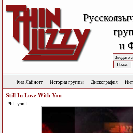
Русскоязы
груп
и 
Фил Лайнотт
История группы
Дискография
Инт
Still In Love With You
Phil Lynott