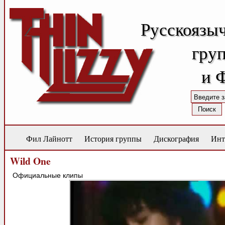
Русскоязы
груп
и 
Фил Лайнотт
История группы
Дискография
Инт
Wild One
Официальные клипы